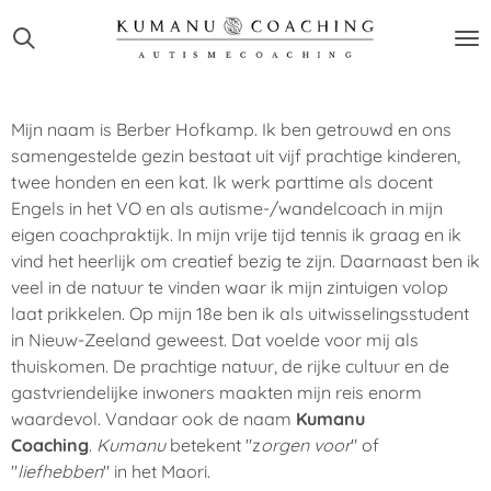
Ga
direct
naar
de
hoofdinhoud
Mijn naam is Berber Hofkamp. Ik ben getrouwd en ons
samengestelde gezin bestaat uit vijf prachtige kinderen,
twee honden en een kat. Ik werk parttime als docent
Engels in het VO en als autisme-/wandelcoach in mijn
eigen coachpraktijk. In mijn vrije tijd tennis ik graag en ik
vind het heerlijk om creatief bezig te zijn. Daarnaast ben ik
veel in de natuur te vinden waar ik mijn zintuigen volop
laat prikkelen. Op mijn 18e ben ik als uitwisselingsstudent
in Nieuw-Zeeland geweest. Dat voelde voor mij als
thuiskomen. De prachtige natuur, de rijke cultuur en de
gastvriendelijke inwoners maakten mijn reis enorm
waardevol. Vandaar ook de naam
Kumanu
Coaching
.
Kumanu
betekent "z
orgen voor
" of
"
liefhebben
" in het Maori.