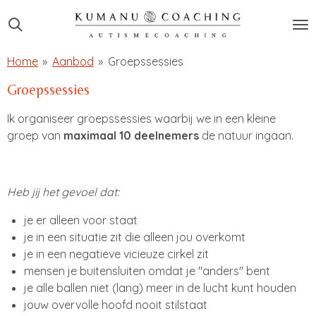
Ga
direct
naar
Home
»
Aanbod
»
Groepssessies
de
hoofdinhoud
Groepssessies
Ik organiseer groepssessies waarbij we in een kleine
groep van
maximaal 10 deelnemers
de natuur ingaan.
Heb jij het gevoel dat:
je er alleen voor staat
je in een situatie zit die alleen jou overkomt
je in een negatieve vicieuze cirkel zit
mensen je buitensluiten omdat je "anders" bent
je alle ballen niet (lang) meer in de lucht kunt houden
jouw overvolle hoofd nooit stilstaat